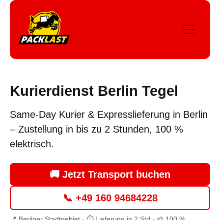
Kurierdienst Berlin Tegel
Same-Day Kurier & Expresslieferung in Berlin
– Zustellung in bis zu
2 Stunden
, 100 %
elektrisch.
🚚 Jetzt Transport buchen
📞 +49 160 94684228
📍 Berliner Stadtgebiet · ⏱ Lieferung in 2 Std · 🌱 100 %