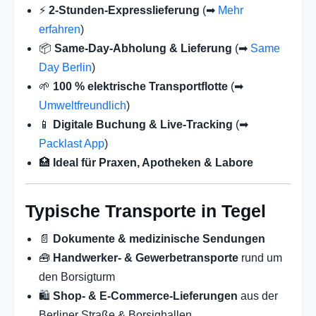
⚡
2-Stunden-Expresslieferung
(➡
Mehr
erfahren
)
📦
Same-Day-Abholung & Lieferung
(➡
Same
Day Berlin
)
🌱
100 % elektrische Transportflotte
(➡
Umweltfreundlich
)
📱
Digitale Buchung & Live-Tracking
(➡
Packlast App
)
🏥
Ideal für Praxen, Apotheken & Labore
Typische Transporte in Tegel
📄
Dokumente & medizinische Sendungen
🧰
Handwerker- & Gewerbetransporte
rund um
den Borsigturm
🛍️
Shop- & E-Commerce-Lieferungen
aus der
Berliner Straße & Borsighallen