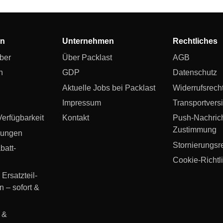
en
Unternehmen
Rechtliches
ber
Über Packlast
AGB
n
GDP
Datenschutz
Aktuelle Jobs bei Packlast
Widerrufsrech
Impressum
Transportvers
erfügbarkeit
Kontakt
Push-Nachric
Zustimmung
gungen
Stornierungsr
att­
Cookie-Richtli
 Ersatzteil-
n – sofort &
 &