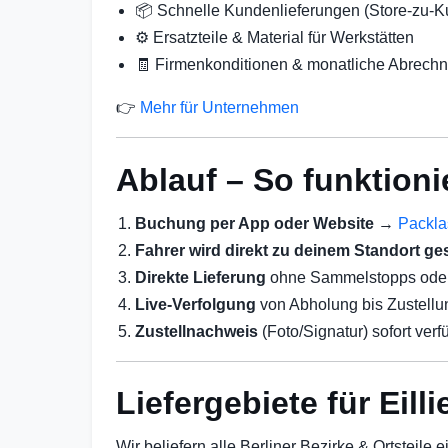
📦 Schnelle Kundenlieferungen (Store-zu-
⚙️ Ersatzteile & Material für Werkstätten
🧾 Firmenkonditionen & monatliche Abrech
👉
Mehr für Unternehmen
Ablauf – So funktionie
Buchung per App oder Website
→
Packla
Fahrer wird direkt zu deinem Standort ge
Direkte Lieferung
ohne Sammelstopps od
Live-Verfolgung
von Abholung bis Zustellu
Zustellnachweis
(Foto/Signatur) sofort verf
Liefergebiete für Eill
Wir beliefern alle Berliner Bezirke & Ortsteile