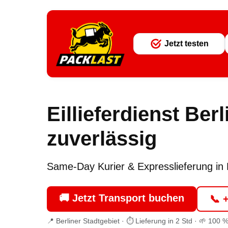
Jetzt testen
Eillieferdienst Ber
zuverlässig
Same-Day Kurier & Expresslieferung in B
🚚 Jetzt Transport buchen
📞 
📍 Berliner Stadtgebiet · ⏱ Lieferung in 2 Std · 🌱 100 %