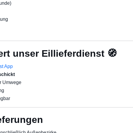
Kunde)
nung
rt unser Eillieferdienst 🧭
st App
schickt
er Umwege
ng
ügbar
ieferungen
 einschließlich Außenbezirke.