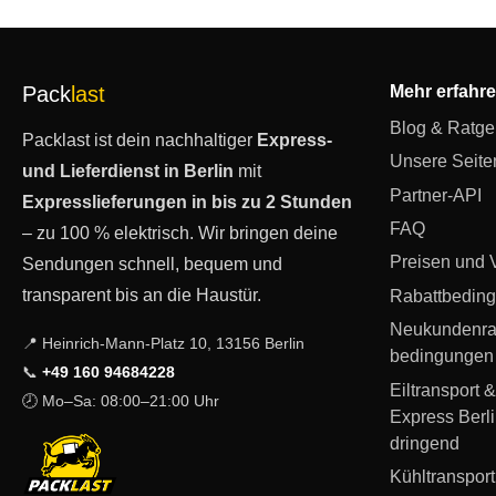
Pack
last
Mehr erfahr
Blog & Ratge
Packlast ist dein nachhaltiger
Express-
Unsere Seite
und Lieferdienst in Berlin
mit
Partner-API
Expresslieferungen in bis zu 2 Stunden
FAQ
– zu 100 % elektrisch. Wir bringen deine
Preisen und V
Sendungen schnell, bequem und
transparent bis an die Haustür.
Rabattbedin
Neukundenrab
📍 Heinrich-Mann-Platz 10, 13156 Berlin
bedingungen
📞
+49 160 94684228
Eiltransport &
🕗 Mo–Sa: 08:00–21:00 Uhr
Express Berli
dringend
Kühltransport